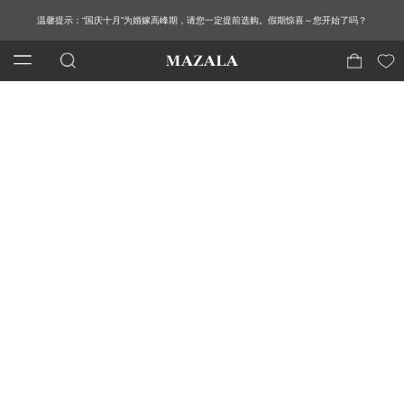
温馨提示：“国庆十月”为婚嫁高峰期，请您一定提前选购。假期惊喜～您开始了吗？